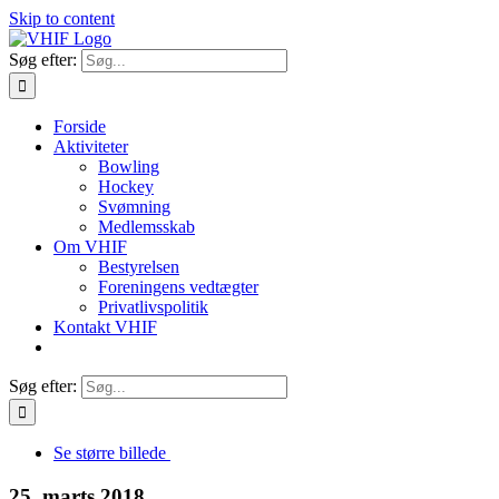
Skip to content
Søg efter:
Forside
Aktiviteter
Bowling
Hockey
Svømning
Medlemsskab
Om VHIF
Bestyrelsen
Foreningens vedtægter
Privatlivspolitik
Kontakt VHIF
Søg efter:
Se større billede
25. marts 2018