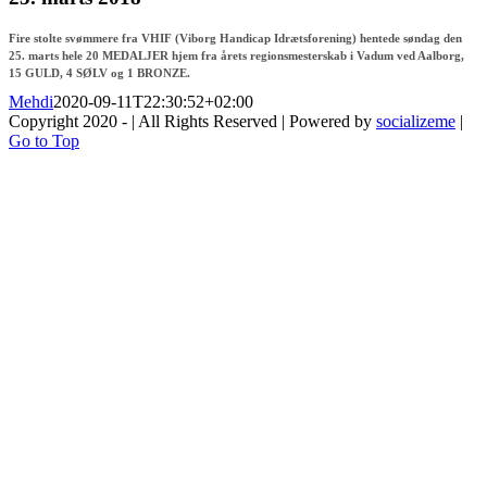
Fire stolte svømmere fra VHIF (Viborg Handicap Idrætsforening) hentede søndag den
25. marts hele 20 MEDALJER hjem fra årets regionsmesterskab i Vadum ved Aalborg,
15 GULD, 4 SØLV og 1 BRONZE.
Mehdi
2020-09-11T22:30:52+02:00
Copyright 2020 - | All Rights Reserved | Powered by
socializeme
|
Go to Top